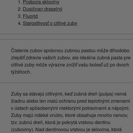
Podpora skloviny
Dusičnan draselný
Fluorid
Starostlivosť o citlivé zuby
Čistenie zubov správnou zubnou pastou môže dlhodobo
zlepšiť zdravie vašich zubov, ale ideálna zubná pasta pre
citlivé zuby môže výrazne znížiť vašu bolesť už po dvoch
týždňoch.
Zuby sa stávajú citlivými, keď zubná dreň (pulpa) nemá
žiadnu alebo len malú ochranu pred teplotnými zmenami
v ústach spôsobenými niektorými potravinami a nápojmi.
Zuby majú mäkké vnútro, ktoré obsahuje mnoho nervov,
tzv. zubnú dreň, ktorá je pokrytá vrstvou dentínu
(zuboviny). Nad dentínovou vrstvou je sklovina, ktorá