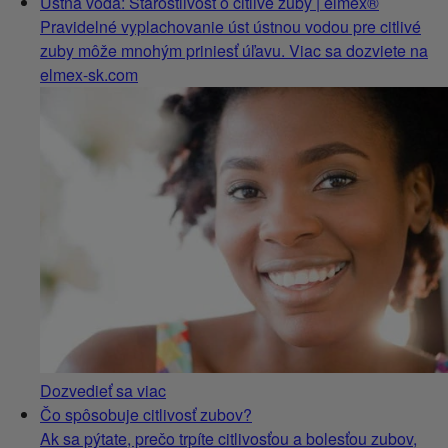
Ústna voda: Starostlivosť o citlivé zuby | elmex®
Pravidelné vyplachovanie úst ústnou vodou pre citlivé
zuby môže mnohým priniesť úľavu. Viac sa dozviete na
elmex-sk.com
Dozvedieť sa viac
Čo spôsobuje citlivosť zubov?
Ak sa pýtate, prečo trpíte citlivosťou a bolesťou zubov,