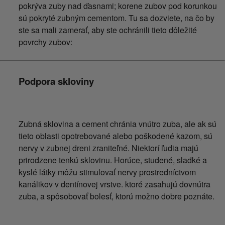
pokrýva zuby nad ďasnami; korene zubov pod korunkou
sú pokryté zubným cementom. Tu sa dozviete, na čo by
ste sa mali zamerať, aby ste ochránili tieto dôležité
povrchy zubov:
Podpora skloviny
Zubná sklovina a cement chránia vnútro zuba, ale ak sú
tieto oblasti opotrebované alebo poškodené kazom, sú
nervy v zubnej dreni zraniteľné. Niektorí ľudia majú
prirodzene tenkú sklovinu. Horúce, studené, sladké a
kyslé látky môžu stimulovať nervy prostredníctvom
kanálikov v dentínovej vrstve. ktoré zasahujú dovnútra
zuba, a spôsobovať bolesť, ktorú možno dobre poznáte.