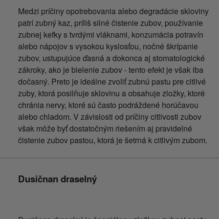
Medzi príčiny opotrebovania alebo degradácie skloviny
patrí zubný kaz, príliš silné čistenie zubov, používanie
zubnej kefky s tvrdými vláknami, konzumácia potravín
alebo nápojov s vysokou kyslosťou, nočné škrípanie
zubov, ustupujúce ďasná a dokonca aj stomatologické
zákroky, ako je bielenie zubov - tento efekt je však iba
dočasný. Preto je ideálne zvoliť zubnú pastu pre citlivé
zuby, ktorá posilňuje sklovinu a obsahuje zložky, ktoré
chránia nervy, ktoré sú často podráždené horúčavou
alebo chladom. V závislosti od príčiny citlivosti zubov
však môže byť dostatočným riešením aj pravidelné
čistenie zubov pastou, ktorá je šetrná k citlivým zubom.
Dusičnan draselný