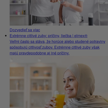
Dozvedieť sa viac
Extrémne citlivé zuby: príčiny, liečba | elmex®
Veľmi často sa stáva, že horúce alebo studené potraviny
spôsobujú citlivosť zubov. Extrémne citlivé zuby však
majú pravdepodobne aj iné príčiny.