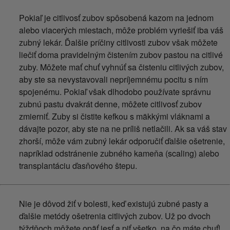
Pokiaľ je citlivosť zubov spôsobená kazom na jednom
alebo viacerých miestach, môže problém vyriešiť iba váš
zubný lekár. Ďalšie príčiny citlivosti zubov však môžete
liečiť doma pravidelným čistením zubov pastou na citlivé
zuby. Môžete mať chuť vyhnúť sa čisteniu citlivých zubov,
aby ste sa nevystavovali nepríjemnému pocitu s ním
spojenému. Pokiaľ však dlhodobo používate správnu
zubnú pastu dvakrát denne, môžete citlivosť zubov
zmierniť. Zuby si čistite kefkou s mäkkými vláknami a
dávajte pozor, aby ste na ne príliš netlačili. Ak sa váš stav
zhorší, môže vám zubný lekár odporučiť ďalšie ošetrenie,
napríklad odstránenie zubného kameňa (scaling) alebo
transplantáciu ďasňového štepu.
Nie je dôvod žiť v bolesti, keď existujú zubné pasty a
ďalšie metódy ošetrenia citlivých zubov. Už po dvoch
týždňoch môžete opäť jesť a piť všetko, na čo máte chuť!