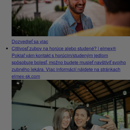
Dozvedieť sa viac
Citlivosť zubov na horúce alebo studené? | elmex®
Pokiaľ vám kontakt s horúcim/studeným jedlom
spôsobuje bolesť, možno budete musieť navštíviť svojho
zubného lekára. Viac informácií nájdete na stránkach
elmex-sk.com