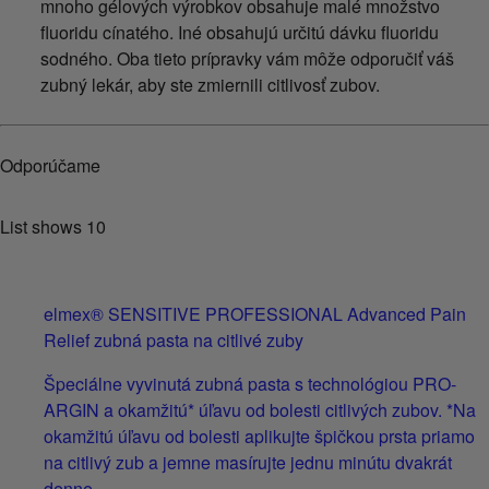
mnoho gélových výrobkov obsahuje malé množstvo
fluoridu cínatého. Iné obsahujú určitú dávku fluoridu
sodného. Oba tieto prípravky vám môže odporučiť váš
zubný lekár, aby ste zmiernili citlivosť zubov.
Odporúčame
List shows
10
elmex® SENSITIVE PROFESSIONAL Advanced Pain
Relief zubná pasta na citlivé zuby
Špeciálne vyvinutá zubná pasta s technológiou PRO-
ARGIN a okamžitú* úľavu od bolesti citlivých zubov. *Na
okamžitú úľavu od bolesti aplikujte špičkou prsta priamo
na citlivý zub a jemne masírujte jednu minútu dvakrát
denne .