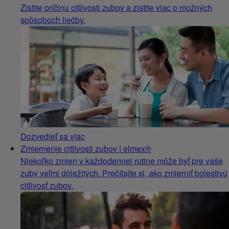
Zistite príčinu citlivosti zubov a zistite viac o možných
spôsoboch liečby.
Dozvedieť sa viac
Zmiernenie citlivosti zubov | elmex®
Niekoľko zmien v každodennej rutine môže byť pre vaše
zuby veľmi dôležitých. Prečítajte si, ako zmierniť bolestivú
citlivosť zubov.