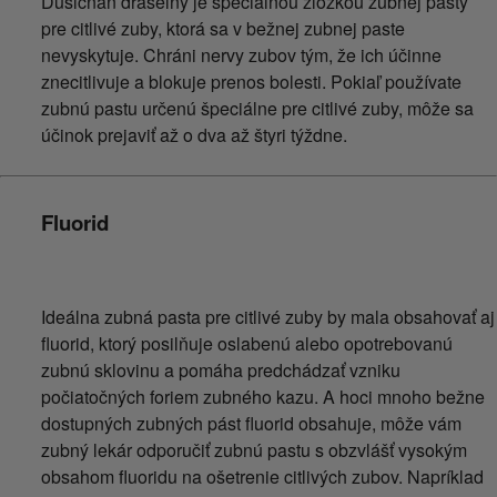
Dusičnan draselný je špeciálnou zložkou zubnej pasty
pre citlivé zuby, ktorá sa v bežnej zubnej paste
nevyskytuje. Chráni nervy zubov tým, že ich účinne
znecitlivuje a blokuje prenos bolesti. Pokiaľ používate
zubnú pastu určenú špeciálne pre citlivé zuby, môže sa
účinok prejaviť až o dva až štyri týždne.
Fluorid
Ideálna zubná pasta pre citlivé zuby by mala obsahovať aj
fluorid, ktorý posilňuje oslabenú alebo opotrebovanú
zubnú sklovinu a pomáha predchádzať vzniku
počiatočných foriem zubného kazu. A hoci mnoho bežne
dostupných zubných pást fluorid obsahuje, môže vám
zubný lekár odporučiť zubnú pastu s obzvlášť vysokým
obsahom fluoridu na ošetrenie citlivých zubov. Napríklad