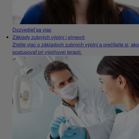
Dozvedieť sa viac
Základy zubných výplní | elmex®
Zistite viac o základoch zubných výplní a prečítajte si, ako
postupovať pri výplňovej terapii.