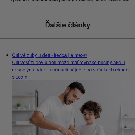
Ďalšie články
Citlivé zuby u detí - liečba | elmex®
Citlivosť zubov u detí môže mať rovnaké príčiny ako u
dospelých. Viac informácií nájdete na stránkach elmex-
sk.com