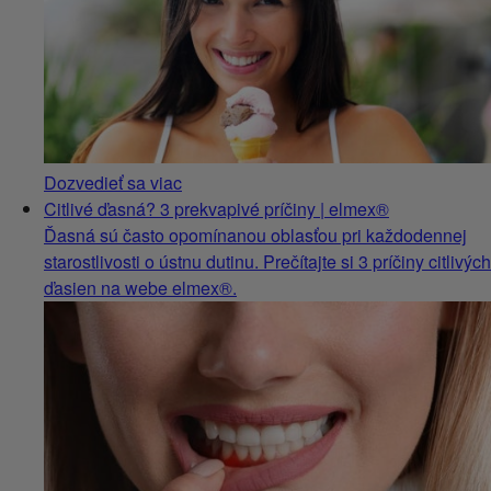
Dozvedieť sa viac
Citlivé ďasná? 3 prekvapivé príčiny | elmex®
Ďasná sú často opomínanou oblasťou pri každodennej
starostlivosti o ústnu dutinu. Prečítajte si 3 príčiny citlivých
ďasien na webe elmex®.