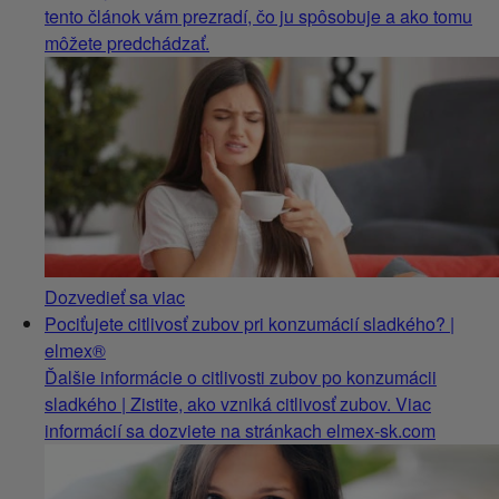
tento článok vám prezradí, čo ju spôsobuje a ako tomu
môžete predchádzať.
Dozvedieť sa viac
Pociťujete citlivosť zubov pri konzumácií sladkého? |
elmex®
Ďalšie informácie o citlivosti zubov po konzumácii
sladkého | Zistite, ako vzniká citlivosť zubov. Viac
informácií sa dozviete na stránkach elmex-sk.com