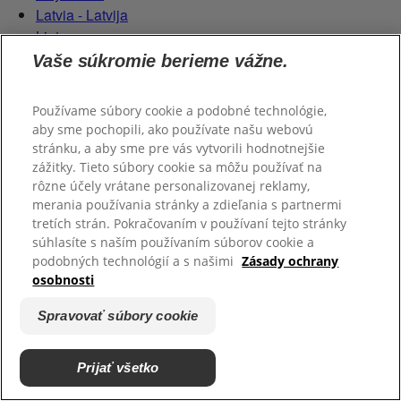
Latvia - Latvija
Lietuva
Netherlands - Nederland
Vaše súkromie berieme vážne.
Poland - Polska
România
Používame súbory cookie a podobné technológie,
Serbian (Serbia)
aby sme pochopili, ako používate našu webovú
Slovensko
stránku, a aby sme pre vás vytvorili hodnotnejšie
Slovenija
zážitky. Tieto súbory cookie sa môžu používať na
Switzerland (Schweiz)
rôzne účely vrátane personalizovanej reklamy,
merania používania stránky a zdieľania s partnermi
Switzerland (Suisse)
tretích strán. Pokračovaním v používaní tejto stránky
súhlasíte s naším používaním súborov cookie a
podobných technológií a s našimi
Zásady ochrany
osobnosti
Spravovať súbory cookie
© 2026 CP GABA GmbH. Všetky práva vyhradené.
Prijať všetko