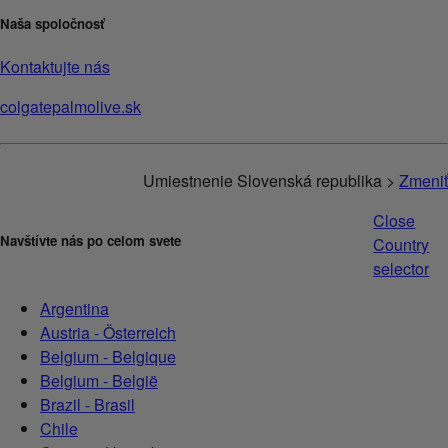
Naša spoločnosť
Kontaktujte nás
colgatepalmolive.sk
Umiestnenie Slovenská republika >
Zmeniť
Close
Navštívte nás po celom svete
Country
selector
Argentina
Austria - Österreich
Belgium - Belgique
Belgium - België
Brazil - Brasil
Chile