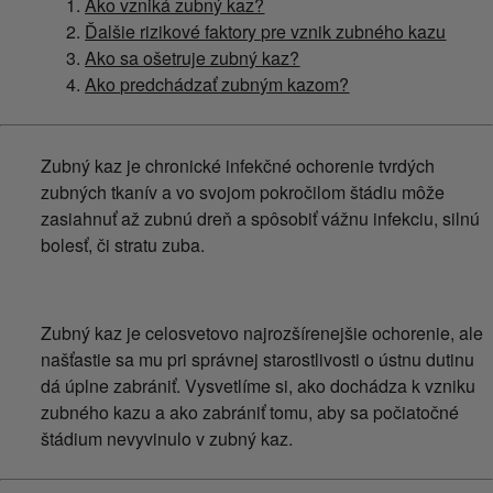
Ako vzniká zubný kaz?
Ďalšie rizikové faktory pre vznik zubného kazu
Ako sa ošetruje zubný kaz?
Ako predchádzať zubným kazom?
Zubný kaz je chronické infekčné ochorenie tvrdých
zubných tkanív a vo svojom pokročilom štádiu môže
zasiahnuť až zubnú dreň a spôsobiť vážnu infekciu, silnú
bolesť, či stratu zuba.
Zubný kaz je celosvetovo najrozšírenejšie ochorenie, ale
našťastie sa mu pri správnej starostlivosti o ústnu dutinu
dá úplne zabrániť. Vysvetlíme si, ako dochádza k vzniku
zubného kazu a ako zabrániť tomu, aby sa počiatočné
štádium nevyvinulo v zubný kaz.