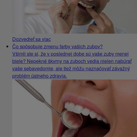
Dozvedieť sa viac
Čo spôsobuje zmenu farby vašich zubov?
Všimli ste si, že v poslednej dobe sú vaše zuby menej
biele? Nepekné škvrny na zuboch vedia nielen nabúrať
vaše sebavedomie, ale tiež môžu naznačovať závažný
problém ústneho zdravia.