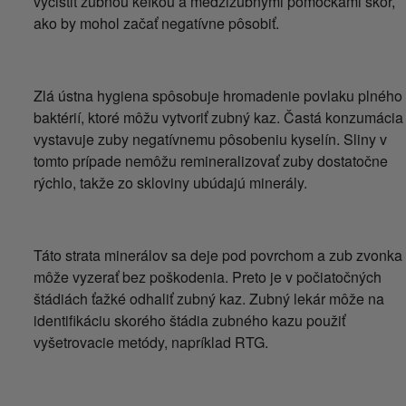
vyčistiť zubnou kefkou a medzizubnými pomôckami skôr,
ako by mohol začať negatívne pôsobiť.
Zlá ústna hygiena spôsobuje hromadenie povlaku plného
baktérií, ktoré môžu vytvoriť zubný kaz. Častá konzumácia
vystavuje zuby negatívnemu pôsobeniu kyselín. Sliny v
tomto prípade nemôžu remineralizovať zuby dostatočne
rýchlo, takže zo skloviny ubúdajú minerály.
Táto strata minerálov sa deje pod povrchom a zub zvonka
môže vyzerať bez poškodenia. Preto je v počiatočných
štádiách ťažké odhaliť zubný kaz. Zubný lekár môže na
identifikáciu skorého štádia zubného kazu použiť
vyšetrovacie metódy, napríklad RTG.