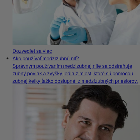
Dozvedieť sa viac
Ako používať medzizubnú niť?
Správnym používaním medzizubnej nite sa odstraňuje
zubný povlak a zvyšky jedla z miest, ktoré sú pomocou
zubnej kefky ťažko dostupné: z medzizubných priestorov.