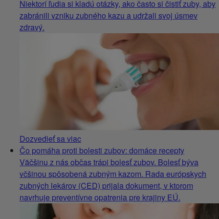
Niektorí ľudia si kladú otázky, ako často si čistiť zuby, aby
zabránili vzniku zubného kazu a udržali svoj úsmev
zdravý.
Dozvedieť sa viac
Čo pomáha proti bolesti zubov: domáce recepty
Väčšinu z nás občas trápi bolesť zubov. Bolesť býva
včšinou spôsobená zubným kazom. Rada európskych
zubných lekárov (CED) prijala dokument, v ktorom
navrhuje preventívne opatrenia pre krajiny EÚ.