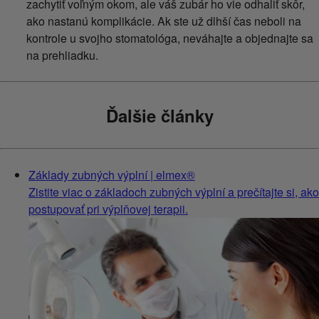
zachytiť voľným okom, ale váš zubár ho vie odhaliť skôr,
ako nastanú komplikácie. Ak ste už dlhší čas neboli na
kontrole u svojho stomatológa, neváhajte a objednajte sa
na prehliadku.
Ďalšie články
Základy zubných výplní | elmex®
Zistite viac o základoch zubných výplní a prečítajte si, ako
postupovať pri výplňovej terapii.