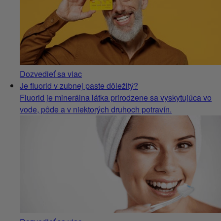
Dozvedieť sa viac
Je fluorid v zubnej paste dôležitý?
Fluorid je minerálna látka prirodzene sa vyskytujúca vo
vode, pôde a v niektorých druhoch potravín.