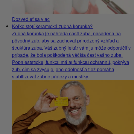
Dozvedieť sa viac
Koľko stojí keramická zubná korunka?
Zubná korunka je náhrada časti zuba, nasadená na
pôvodný zub, aby sa zachoval prirodzený vzhľad a
štruktúra zuba. Váš zubný lekár vám ju môže odporúčiť v
prípade, že bola poškodená väčšia časť vašho zuba.
Popri estetickej funkcii má aj funkciu ochrannú, pokrýva
zub, čím sa zvyšuje jeho odolnosť a tiež pomáha
stabilizovať zubné protézy a mostíky.