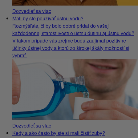
Dozvedieť sa viac
Mali by ste používať ústnu vodu?
Rozmýšľate, či by bolo dobré pridať do vašej
každodennej starostlivosti o ústnu dutinu aj ústnu vodu?
V takom prípade vás zrejme budú zaujímať pozitívne
účinky ústnej vody a ktorú zo širokej škály možností si
vybrať.
Dozvedieť sa viac
Kedy a ako často by ste si mali čistiť zuby?