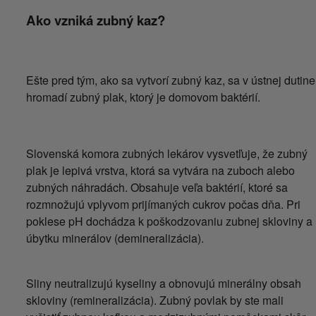
Ako vzniká zubný kaz?
Ešte pred tým, ako sa vytvorí zubný kaz, sa v ústnej dutine
hromadí zubný plak, ktorý je domovom baktérií.
Slovenská komora zubných lekárov vysvetľuje, že zubný
plak je lepivá vrstva, ktorá sa vytvára na zuboch alebo
zubných náhradách. Obsahuje veľa baktérií, ktoré sa
rozmnožujú vplyvom prijímaných cukrov počas dňa. Pri
poklese pH dochádza k poškodzovaniu zubnej skloviny a
úbytku minerálov (demineralizácia).
Sliny neutralizujú kyseliny a obnovujú minerálny obsah
skloviny (remineralizácia). Zubný povlak by ste mali