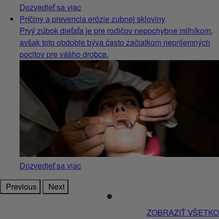
Dozvedieť sa viac
Príčiny a prevencia erózie zubnej skloviny
Prvý zúbok dieťaťa je pre rodičov nepochybne miľníkom,
avšak toto obdobie býva často začiatkom nepríjemných
pocitov pre vášho drobca.
Dozvedieť sa viac
Previous
Next
ZOBRAZIŤ VŠETKO