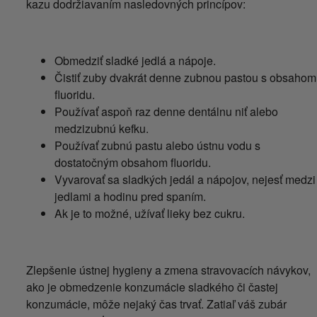
kazu dodržiavaním nasledovných princípov:
Obmedziť sladké jedlá a nápoje.
Čistiť zuby dvakrát denne zubnou pastou s obsahom
fluoridu.
Používať aspoň raz denne dentálnu niť alebo
medzizubnú kefku.
Používať zubnú pastu alebo ústnu vodu s
dostatočným obsahom fluoridu.
Vyvarovať sa sladkých jedál a nápojov, nejesť medzi
jedlami a hodinu pred spaním.
Ak je to možné, užívať lieky bez cukru.
Zlepšenie ústnej hygieny a zmena stravovacích návykov,
ako je obmedzenie konzumácie sladkého či častej
konzumácie, môže nejaký čas trvať. Zatiaľ váš zubár