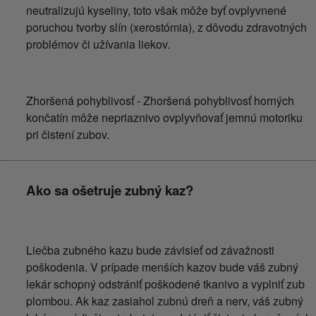
neutralizujú kyseliny, toto však môže byť ovplyvnené
poruchou tvorby slín (xerostómia), z dôvodu zdravotných
problémov či užívania liekov.
Zhoršená pohyblivosť - Zhoršená pohyblivosť horných
končatín môže nepriaznivo ovplyvňovať jemnú motoriku
pri čistení zubov.
Ako sa ošetruje zubný kaz?
Liečba zubného kazu bude závisieť od závažnosti
poškodenia. V prípade menších kazov bude váš zubný
lekár schopný odstrániť poškodené tkanivo a vyplniť zub
plombou. Ak kaz zasiahol zubnú dreň a nerv, váš zubný