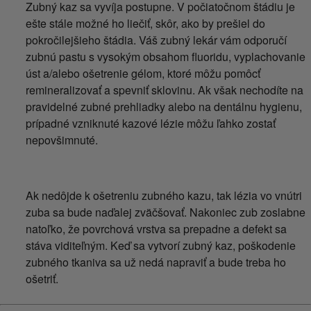
Zubný kaz sa vyvíja postupne. V počiatočnom štádiu je
ešte stále možné ho liečiť, skôr, ako by prešiel do
pokročilejšieho štádia. Váš zubný lekár vám odporučí
zubnú pastu s vysokým obsahom fluoridu, vyplachovanie
úst a/alebo ošetrenie gélom, ktoré môžu pomôcť
remineralizovať a spevniť sklovinu. Ak však nechodíte na
pravidelné zubné prehliadky alebo na dentálnu hygienu,
prípadné vzniknuté kazové lézie môžu ľahko zostať
nepovšimnuté.
Ak nedôjde k ošetreniu zubného kazu, tak lézia vo vnútri
zuba sa bude naďalej zväčšovať. Nakoniec zub zoslabne
natoľko, že povrchová vrstva sa prepadne a defekt sa
stáva viditeľným. Keď sa vytvorí zubný kaz, poškodenie
zubného tkaniva sa už nedá napraviť a bude treba ho
ošetriť.