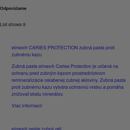
Odporúčame
List shows
9
elmex® CARIES PROTECTION zubná pasta proti
zubnému kazu
Zubná pasta elmex® Caries Protection je určená na
ochranu pred zubným kazom prostredníctvom
remineralizácie oslabenej zubnej skloviny. Zubná pasta
proti zubnému kazu vytvára ochrannú vrstvu a pomáha
znižovať stratu minerálov.
Viac informacií
elmex® gelée zubný gél