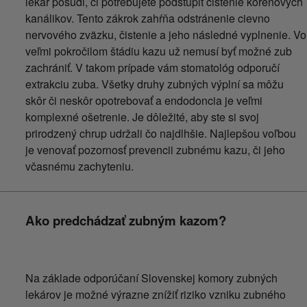
lekár posúdi, či potrebujete podstúpiť čistenie koreňových
kanálikov. Tento zákrok zahŕňa odstránenie cievno
nervového zväzku, čistenie a jeho následné vyplnenie. Vo
veľmi pokročilom štádiu kazu už nemusí byť možné zub
zachrániť. V takom prípade vám stomatológ odporučí
extrakciu zuba. Všetky druhy zubných výplní sa môžu
skôr či neskôr opotrebovať a endodoncia je veľmi
komplexné ošetrenie. Je dôležité, aby ste si svoj
prirodzený chrup udržali čo najdlhšie. Najlepšou voľbou
je venovať pozornosť prevencii zubnému kazu, či jeho
včasnému zachyteniu.
Ako predchádzať zubným kazom?
Na základe odporúčaní Slovenskej komory zubných
lekárov je možné výrazne znížiť riziko vzniku zubného