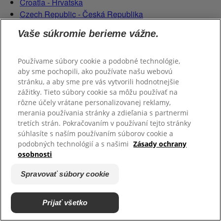
Croatia - Hrvatska
Czech Republic - Česká Republika
Eesti
Vaše súkromie berieme vážne.
Finland - Suomi
France - France
Germany - Deutschland
Používame súbory cookie a podobné technológie,
aby sme pochopili, ako používate našu webovú
Greater China - Hong Kong SAR
stránku, a aby sme pre vás vytvorili hodnotnejšie
Magyarország
zážitky. Tieto súbory cookie sa môžu používať na
Italy - Italia
rôzne účely vrátane personalizovanej reklamy,
Latvia - Latvija
merania používania stránky a zdieľania s partnermi
Lietuva
tretích strán. Pokračovaním v používaní tejto stránky
Netherlands - Nederland
súhlasíte s naším používaním súborov cookie a
Poland - Polska
podobných technológií a s našimi
Zásady ochrany
osobnosti
România
Serbian (Serbia)
Spravovať súbory cookie
Slovensko
Slovenija
Switzerland (Schweiz)
Prijať všetko
Switzerland (Suisse)