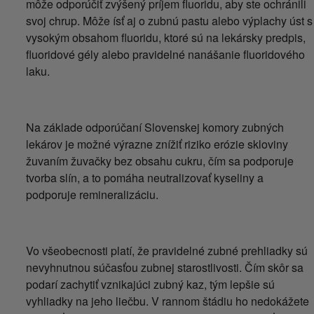
môže odporúčiť zvýšený príjem fluoridu, aby ste ochránili
svoj chrup. Môže ísť aj o zubnú pastu alebo výplachy úst s
vysokým obsahom fluoridu, ktoré sú na lekársky predpis,
fluoridové gély alebo pravidelné nanášanie fluoridového
laku.
Na základe odporúčaní Slovenskej komory zubných
lekárov je možné výrazne znížiť riziko erózie skloviny
žuvaním žuvačky bez obsahu cukru, čím sa podporuje
tvorba slín, a to pomáha neutralizovať kyseliny a
podporuje remineralizáciu.
Vo všeobecnosti platí, že pravidelné zubné prehliadky sú
nevyhnutnou súčasťou zubnej starostlivosti. Čím skôr sa
podarí zachytiť vznikajúci zubný kaz, tým lepšie sú
vyhliadky na jeho liečbu. V rannom štádiu ho nedokážete