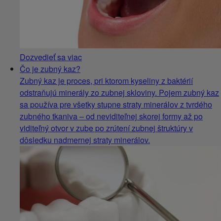
Dozvedieť sa viac
Čo je zubný kaz?
Zubný kaz je proces, pri ktorom kyseliny z baktérií
odstraňujú minerály zo zubnej skloviny. Pojem zubný kaz
sa používa pre všetky stupne straty minerálov z tvrdého
zubného tkaniva – od neviditeľnej skorej formy až po
viditeľný otvor v zube po zrútení zubnej štruktúry v
dôsledku nadmernej straty minerálov.