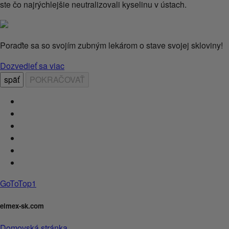
ste čo najrýchlejšie neutralizovali kyselinu v ústach.
Poraďte sa so svojím zubným lekárom o stave svojej skloviny!
Dozvedieť sa viac
späť
POKRAČOVAŤ
GoToTop1
elmex-sk.com
Domovská stránka