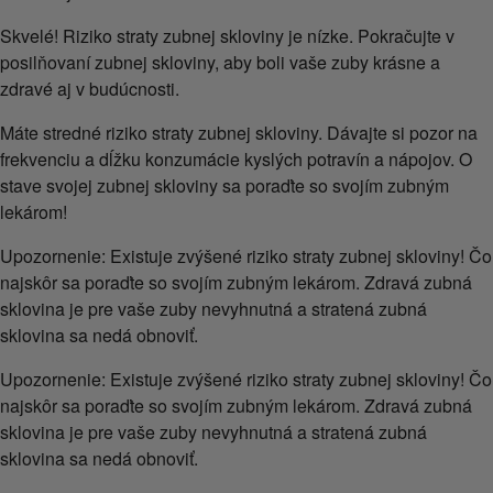
Skvelé! Riziko straty zubnej skloviny je nízke. Pokračujte v
posilňovaní zubnej skloviny, aby boli vaše zuby krásne a
zdravé aj v budúcnosti.
Máte stredné riziko straty zubnej skloviny. Dávajte si pozor na
frekvenciu a dĺžku konzumácie kyslých potravín a nápojov. O
stave svojej zubnej skloviny sa poraďte so svojím zubným
lekárom!
Upozornenie: Existuje zvýšené riziko straty zubnej skloviny! Čo
najskôr sa poraďte so svojím zubným lekárom. Zdravá zubná
sklovina je pre vaše zuby nevyhnutná a stratená zubná
sklovina sa nedá obnoviť.
Upozornenie: Existuje zvýšené riziko straty zubnej skloviny! Čo
najskôr sa poraďte so svojím zubným lekárom. Zdravá zubná
sklovina je pre vaše zuby nevyhnutná a stratená zubná
sklovina sa nedá obnoviť.