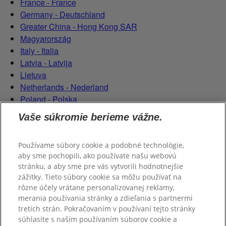
France - France
Germany - Deutschland
Greater China - Hong Kong SAR
Magyarország
Italy - Italia
Latvia - Latvija
Lietuva
Netherlands - Nederland
Poland - Polska
România
Vaše súkromie berieme vážne.
Serbian (Serbia)
Slovensko
Používame súbory cookie a podobné technológie,
Slovenija
aby sme pochopili, ako používate našu webovú
Switzerland (Schweiz)
stránku, a aby sme pre vás vytvorili hodnotnejšie
Switzerland (Suisse)
zážitky. Tieto súbory cookie sa môžu používať na
rôzne účely vrátane personalizovanej reklamy,
merania používania stránky a zdieľania s partnermi
tretích strán. Pokračovaním v používaní tejto stránky
súhlasíte s naším používaním súborov cookie a