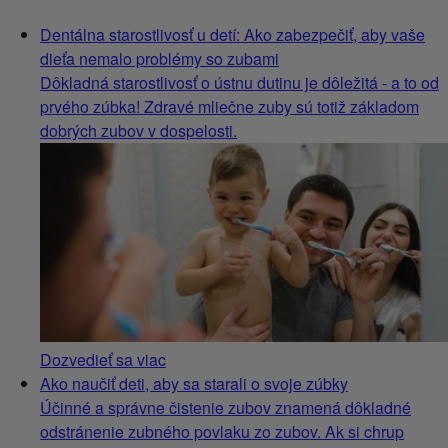
Dentálna starostlivosť u detí: Ako zabezpečiť, aby vaše
dieťa nemalo problémy so zubami
Dôkladná starostlivosť o ústnu dutinu je dôležitá - a to od
prvého zúbka! Zdravé mliečne zuby sú totiž základom
dobrých zubov v dospelosti.
Dozvedieť sa viac
Ako naučiť deti, aby sa starali o svoje zúbky
Účinné a správne čistenie zubov znamená dôkladné
odstránenie zubného povlaku zo zubov. Ak si chrup