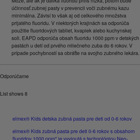
Môže, ale ak je dávka fluoridu príliš nízka, potom bude
účinnosť zubnej pasty v prevencii voči zubnému kazu
minimálna. Závisí to však aj od celkového množstva
prijatého fluoridu. V niektorých krajinách sa odporúča
použitie fluoridových tabliet, kvapiek alebo kuchynskej
soli. EAPD odporúča obsah fluoridu 1000 ppm v detských
pastách u detí od prvého mliečneho zuba do 6 rokov. V
prípade pochybností sa obráťte na svojho zubného lekára.
Odporúčame
List shows
8
elmex® Kids detska zubná pasta pre deti od 0-6 rokov
elmex® Kids zubná pasta pre deti 0-6 rokov s obsahom
fluoridov 1000 ppm* je vyvinutá s technológiou Neo-