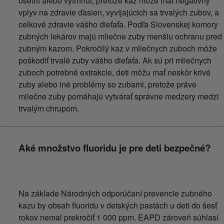
ošetriť alebo vytrhnúť, pretože kaz môže mať negatívny
vplyv na zdravie ďasien, vyvíjajúcich sa trvalých zubov, a
celkové zdravie vášho dieťaťa. Podľa Slovenskej komory
zubných lekárov majú mliečne zuby menšiu ochranu pred
zubným kazom. Pokročilý kaz v mliečnych zuboch môže
poškodiť trvalé zuby vášho dieťaťa. Ak sú pri mliečnych
zuboch potrebně extrakcie, deti môžu mať neskôr krivé
zuby alebo iné problémy so zubami, pretože práve
mliečne zuby pomáhajú vytvárať správne medzery medzi
trvalým chrupom.
Aké množstvo fluoridu je pre deti bezpečné?
Na základe Národných odporúčaní prevencie zubného
kazu by obsah fluoridu v detských pastách u detí do šesť
rokov nemal prekročiť 1 000 ppm. EAPD zároveň súhlasí