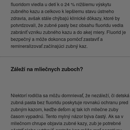
fluoridom viedla u detí k o 24 % nižšiemu výskytu
zubného kazu a celkovo k lepšiemu stavu ústneho
zdravia, avšak stále chýbajú klinické dôkazy, ktoré by
potvrdzovali, že zubné pasty bez obsahu fluoridu vedia
zabrániť vzniku zubného kazu a do akej miery. Fluorid je
bezpečný a môže dokonca pomôcť zastaviť a
remineralizovať začínajúci zubný kaz.
Záleží na mliečnych zuboch?
Niektorí rodičia sa môžu domnievať, že nezáleží, či detská
zubná pasta bez fluoridu poskytuje rovnakú ochranu pred
zubným kazom, keďže deťom aj tak ich mliečne zuby
časom vypadnú. Tento mylný názor býva častý. Ak sa v
mliečnom chrupe objavia zubné kazy, zub je potrebné