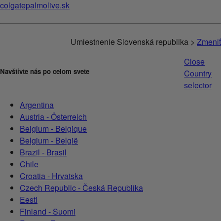
colgatepalmolive.sk
Umiestnenie Slovenská republika >
Zmeniť
Close
Navštívte nás po celom svete
Country
selector
Argentina
Austria - Österreich
Belgium - Belgique
Belgium - België
Brazil - Brasil
Chile
Croatia - Hrvatska
Czech Republic - Česká Republika
Eesti
Finland - Suomi