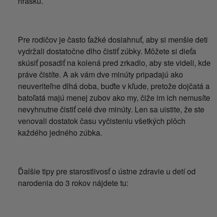
hrášku.
Pre rodičov je často ťažké dosiahnuť, aby si menšie deti
vydržali dostatočne dlho čistiť zúbky. Môžete si dieťa
skúsiť posadiť na kolená pred zrkadlo, aby ste videli, kde
práve čistíte. A ak vám dve minúty pripadajú ako
neuveriteľne dlhá doba, buďte v kľude, pretože dojčatá a
batoľatá majú menej zubov ako my, čiže im ich nemusíte
nevyhnutne čistiť celé dve minúty. Len sa uistite, že ste
venovali dostatok času vyčisteniu všetkých plôch
každého jedného zúbka.
Ďalšie tipy pre starostlivosť o ústne zdravie u detí od
narodenia do 3 rokov nájdete tu: