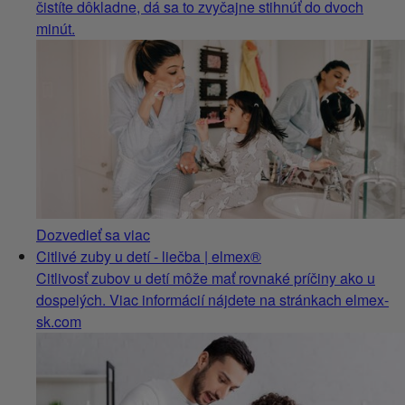
čistíte dôkladne, dá sa to zvyčajne stihnúť do dvoch
minút.
Dozvedieť sa viac
Citlivé zuby u detí - liečba | elmex®
Citlivosť zubov u detí môže mať rovnaké príčiny ako u
dospelých. Viac informácií nájdete na stránkach elmex-
sk.com