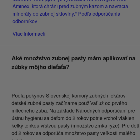
Aminex, ktorá chráni pred zubným kazom a navracia
minerály do zubnej skloviny.* Podľa odporúčania
odborníkov
Viac informacií
Aké množstvo zubnej pasty mám aplikovať na
zúbky môjho dieťaťa?
Podľa pokynov Slovenskej komory zubných lekárov
detské zubné pasty začíname používať už od prvého
mliečneho zuba. Na základe Národných odporúčaní pre
ústnu hygienu sa deťom do 2 rokov potrie vrchol vlákien
kefky tenkou vrstvou pasty (množstvo zrnka ryže). Pre deti
od 2 rokov sa odporúča množstvo pasty veľkosti malého