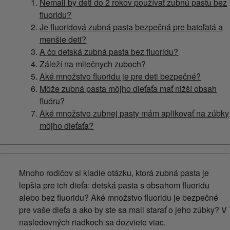
Nemali by deti do 2 rokov používať zubnú pastu bez
fluoridu?
Je fluoridová zubná pasta bezpečná pre batoľatá a
menšie deti?
A čo detská zubná pasta bez fluoridu?
Záleží na mliečnych zuboch?
Aké množstvo fluoridu je pre deti bezpečné?
Môže zubná pasta môjho dieťaťa mať nižší obsah
fluóru?
Aké množstvo zubnej pasty mám aplikovať na zúbky
môjho dieťaťa?
Mnoho rodičov si kladie otázku, ktorá zubná pasta je
lepšia pre ich dieťa: detská pasta s obsahom fluoridu
alebo bez fluoridu? Aké množstvo fluoridu je bezpečné
pre vaše dieťa a ako by ste sa mali starať o jeho zúbky? V
nasledovných riadkoch sa dozviete viac.