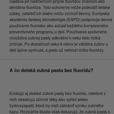
nastáva pri nadmernom príjme fluoridov známom ako
dentálna fluoróza. Toto ochorenie môže poškodiť detské
zúbky, zafarbiť ich alebo môžu vzninúť škvrny. Európska
akadémia detskej stomatológie (EAPD) podporuje denné
používanie fluoridov ako súčasť každého komplexného
preventívneho programu u detí. Používanie správneho
množstva zubnej pasty adkvátne k veku tieto riziká
znižuje. Po dosiahnutí veku 6 rokov je väčšina zubov u
detí úplne vyvinutá, a preto už nehrozí riziko fluorózy.
A čo detská zubná pasta bez fluoridu?
Existujú aj detské zubné pasty bez fluoridu, niektoré z
nich obsahujú účinné látky ako xylitol alebo
hydroxyapatit, ktoré by mali zabrániť vzniku zubného
kazu. Rozsiahle štúdie však dokazujú, že zubná pasta s