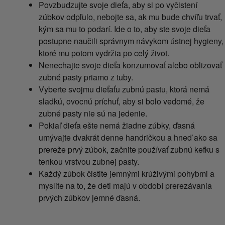
Povzbudzujte svoje dieťa, aby si po vyčistení
zúbkov odpľulo, nebojte sa, ak mu bude chvíľu trvať,
kým sa mu to podarí. Ide o to, aby ste svoje dieťa
postupne naučili správnym návykom ústnej hygieny,
ktoré mu potom vydržia po celý život.
Nenechajte svoje dieťa konzumovať alebo oblizovať
zubné pasty priamo z tuby.
Vyberte svojmu dieťaťu zubnú pastu, ktorá nemá
sladkú, ovocnú príchuť, aby si bolo vedomé, že
zubné pasty nie sú na jedenie.
Pokiaľ dieťa ešte nemá žiadne zúbky, ďasná
umývajte dvakrát denne handričkou a hneď ako sa
prereže prvý zúbok, začnite používať zubnú kefku s
tenkou vrstvou zubnej pasty.
Každý zúbok čistite jemnými krúživými pohybmi a
myslite na to, že deti majú v období prerezávania
prvých zúbkov jemné ďasná.