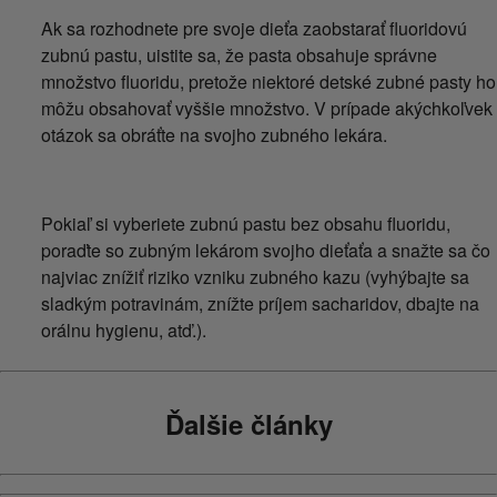
Ak sa rozhodnete pre svoje dieťa zaobstarať fluoridovú
zubnú pastu, uistite sa, že pasta obsahuje správne
množstvo fluoridu, pretože niektoré detské zubné pasty ho
môžu obsahovať vyššie množstvo. V prípade akýchkoľvek
otázok sa obráťte na svojho zubného lekára.
Pokiaľ si vyberiete zubnú pastu bez obsahu fluoridu,
poraďte so zubným lekárom svojho dieťaťa a snažte sa čo
najviac znížiť riziko vzniku zubného kazu (vyhýbajte sa
sladkým potravinám, znížte príjem sacharidov, dbajte na
orálnu hygienu, atď.).
Ďalšie články