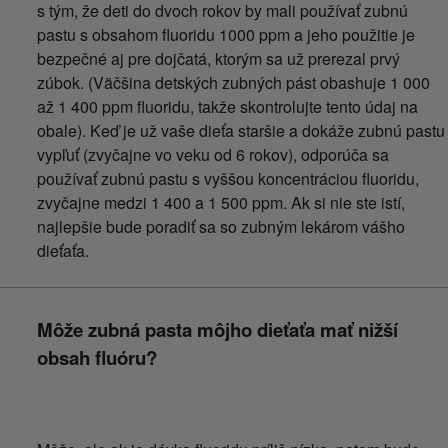
s tým, že deti do dvoch rokov by mali používať zubnú
pastu s obsahom fluoridu 1000 ppm a jeho použitie je
bezpečné aj pre dojčatá, ktorým sa už prerezal prvý
zúbok. (Väčšina detských zubných pást obashuje 1 000
až 1 400 ppm fluoridu, takže skontrolujte tento údaj na
obale). Keď je už vaše dieťa staršie a dokáže zubnú pastu
vypľuť (zvyčajne vo veku od 6 rokov), odporúča sa
používať zubnú pastu s vyššou koncentráciou fluoridu,
zvyčajne medzi 1 400 a 1 500 ppm. Ak si nie ste istí,
najlepšie bude poradiť sa so zubným lekárom vášho
dieťaťa.
Môže zubná pasta môjho dieťaťa mať nižší
obsah fluóru?