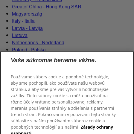
Greater China - Hong Kong SAR
Magyarország
Italy - Italia
Latvia - Latvija
Lietuva
Netherlands - Nederland
Poland - Polska
România
Vaše súkromie berieme vážne.
Serbian (Serbia)
Slovensko
Používame súbory cookie a podobné technológie,
Slovenija
aby sme pochopili, ako používate našu webovú
Switzerland (Schweiz)
stránku, a aby sme pre vás vytvorili hodnotnejšie
Switzerland (Suisse)
zážitky. Tieto súbory cookie sa môžu používať na
rôzne účely vrátane personalizovanej reklamy,
merania používania stránky a zdieľania s partnermi
tretích strán. Pokračovaním v používaní tejto stránky
súhlasíte s naším používaním súborov cookie a
podobných technológií a s našimi
Zásady ochrany
osobnosti