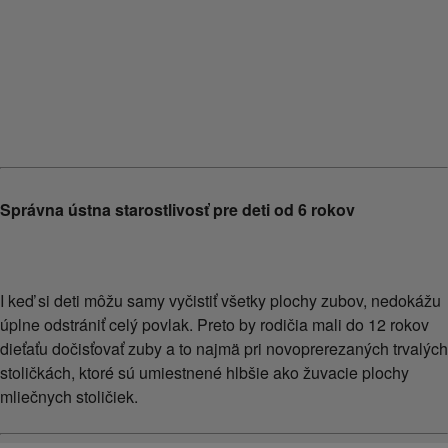
Previous
Next
Správna ústna starostlivosť pre deti od 6 rokov
I keď si deti môžu samy vyčistiť všetky plochy zubov, nedokážu
úplne odstrániť celý povlak. Preto by rodičia mali do 12 rokov
dieťaťu dočisťovať zuby a to najmä pri novoprerezaných trvalých
stoličkách, ktoré sú umiestnené hlbšie ako žuvacie plochy
mliečnych stoličiek.