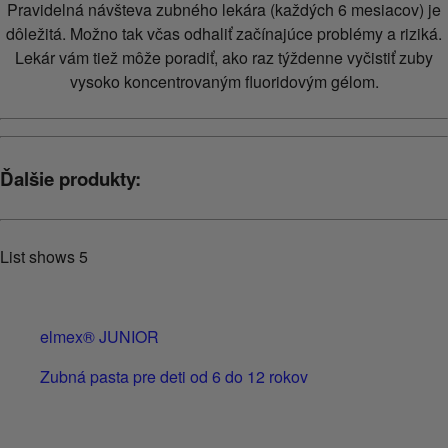
Pravidelná návšteva zubného lekára (každých 6 mesiacov) je
dôležitá. Možno tak včas odhaliť začínajúce problémy a riziká.
Lekár vám tiež môže poradiť, ako raz týždenne vyčistiť zuby
vysoko koncentrovaným fluoridovým gélom.
Ďalšie produkty:
List shows
5
elmex® JUNIOR
Zubná pasta pre deti od 6 do 12 rokov