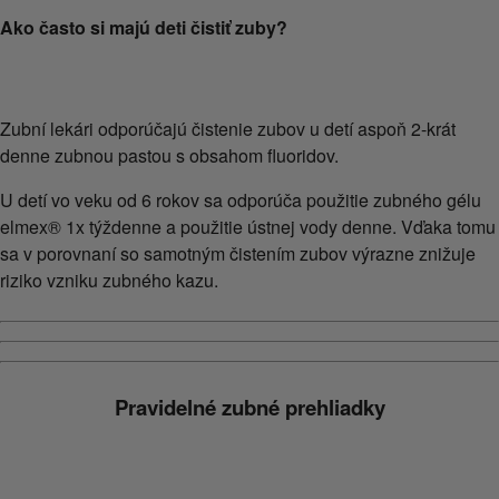
Ako často si majú deti čistiť zuby?
Zubní lekári odporúčajú čistenie zubov u detí aspoň 2-krát
denne zubnou pastou s obsahom fluoridov.
U detí vo veku od 6 rokov sa odporúča použitie zubného gélu
elmex® 1x týždenne a použitie ústnej vody denne. Vďaka tomu
sa v porovnaní so samotným čistením zubov výrazne znižuje
riziko vzniku zubného kazu.
Pravidelné zubné prehliadky