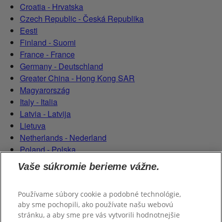
Croatia - Hrvatska
Czech Republic - Česká Republika
Eesti
Finland - Suomi
France - France
Germany - Deutschland
Greater China - Hong Kong SAR
Magyarország
Italy - Italia
Latvia - Latvija
Lietuva
Netherlands - Nederland
Poland - Polska
România
Vaše súkromie berieme vážne.
Serbian (Serbia)
Slovensko
Používame súbory cookie a podobné technológie,
Slovenija
aby sme pochopili, ako používate našu webovú
Switzerland (Schweiz)
stránku, a aby sme pre vás vytvorili hodnotnejšie
Switzerland (Suisse)