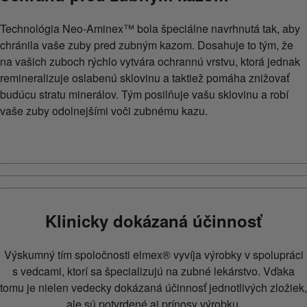
Technológia Neo-Aminex™ bola špeciálne navrhnutá tak, aby
chránila vaše zuby pred zubným kazom. Dosahuje to tým, že
na vašich zuboch rýchlo vytvára ochrannú vrstvu, ktorá jednak
remineralizuje oslabenú sklovinu a taktiež pomáha znižovať
budúcu stratu minerálov. Tým posilňuje vašu sklovinu a robí
vaše zuby odolnejšími voči zubnému kazu.
Klinicky dokázaná účinnosť
Výskumný tím spoločnosti elmex® vyvíja výrobky v spolupráci
s vedcami, ktorí sa špecializujú na zubné lekárstvo. Vďaka
tomu je nielen vedecky dokázaná účinnosť jednotlivých zložiek,
ale sú potvrdené aj prínosy výrobku.